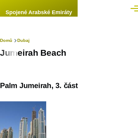
Přejít k hlavnímu obsahu
Men
Spojené Arabské Emiráty
Drobečková
Domů
Dubaj
Jumeirah Beach
navigace
Palm Jumeirah, 3. část