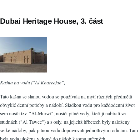
Dubai Heritage House, 3. část
Kašna na vodu ("Al Khareejah")
Tato kašna se slanou vodou se používala na mytí různých předmětů
obvyklé denní potřeby a nádobí. Sladkou vodu pro každodenní život
sem nosili tzv. "Al-Murwi", nosiči pitné vody, kteří ji nabírali ve
studnách ("Al Tawee") a s osly, na jejichž hřbetech byly naloženy
velké nádoby, pak pitnou vodu dopravovali jednotlivým rodinám. Tam
byla voda uložena v domě do nádob k tomu určených.