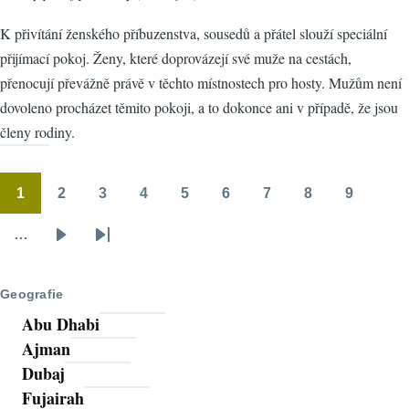
K přivítání ženského příbuzenstva, sousedů a přátel slouží speciální
přijímací pokoj. Ženy, které doprovázejí své muže na cestách,
přenocují převážně právě v těchto místnostech pro hosty. Mužům není
dovoleno procházet těmito pokoji, a to dokonce ani v případě, že jsou
členy rodiny.
1
2
3
4
5
6
7
8
9
Pagination
Stránka
Stránka
Stránka
Stránka
Stránka
Stránka
Stránka
Stránka
Stránka
…
Následující
Poslední
stránka
stránka
Geografie
Abu Dhabi
Ajman
Dubaj
Fujairah