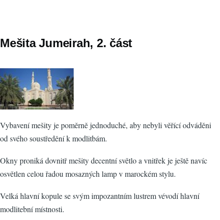
Mešita Jumeirah, 2. část
Vybavení mešity je poměrně jednoduché, aby nebyli věřící odváděni
od svého soustředění k modlitbám.
Okny proniká dovnitř mešity decentní světlo a vnitřek je ještě navíc
osvětlen celou řadou mosazných lamp v marockém stylu.
Velká hlavní kopule se svým impozantním lustrem vévodí hlavní
modlitební místnosti.