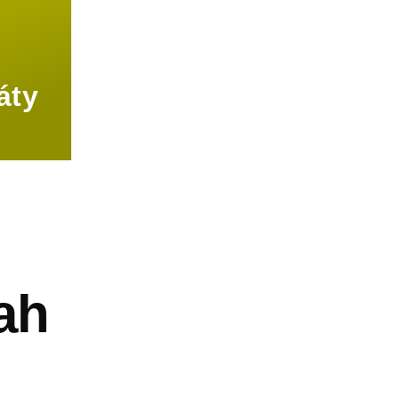
áty
vá
ah