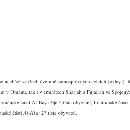
e nachází ve třech územně samosprávných celcích (wilaya). 
am v Ománu, tak i v emirátech Sharjah a Fujairah ve Spojený
mánské části Al-Baya žije 5 tisíc obyvatel, fujairahské části
jahské části
Al-Hisn
27 tisíc obyvatel.