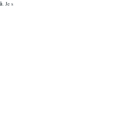
ů
. Je s