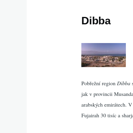
Dibba
Pobřežní region
Dibba
s
jak v provincii Musand
arabských emirátech. V o
Fujairah 30 tisíc a shar