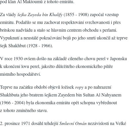
pod klan Al Maktoumů z tohoto emirátu.
Za vlády
šejka Zayeda bin Khalify
(1855 - 1908) započal vzestup
emirátu. Podařilo se mu zachovat respektování svrchovanosti i přes
britskou nadvládu a stalo se hlavním centrem obchodu s perlami.
Vypuknutí a neustálé pokračování bojů po jeho smrti ukončil až teprve
šejk Shakhbut (1928 - 1966).
V roce 1930 ovšem došlo na základě cíleného chovu perel v Japonsku
k ukončení lovu perel, jakožto důležitého ekonomického pilíře
místního hospodářství.
Teprve na začátku období objevů ložisek
ropy
a po nahrazení
Shakhbuta jeho bratrem šejkem Zayedem bin Sultan Al Nahyanem
(1966 - 2004) byla ekonomika emirátu opět schopna vybřednout
z tohoto zmíněného stavu.
2. prosince 1971 dosáhl tehdejší
Smluvní Omán
nezávislosti na Velké