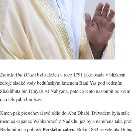
Emirát Abu Dhabi
byl založen v roce 1791 jako osada v blízkosti
zdroje sladké vody beduínským kmenem Bani Yas pod vedením
Shakhbuta bin Dhiyab Al Nahyana, poté co tento nastoupil po svém
otci Dhiyabu bin Isovi.
Kmen pak přestěhoval své sídlo do Abu Dhabi. Důvodem byla stále
rostoucí expanze Wahhábovců z Nadždu, jež byla namířená také proti
Perského zálivu
Beduínům na pobřeží
. Roku 1833 se včlenila Dubaj