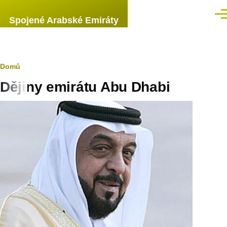
Přejít k hlavnímu obsahu
Men
Spojené Arabské Emiráty
Drobečková
Domů
Dějiny emirátu Abu Dhabi
navigace