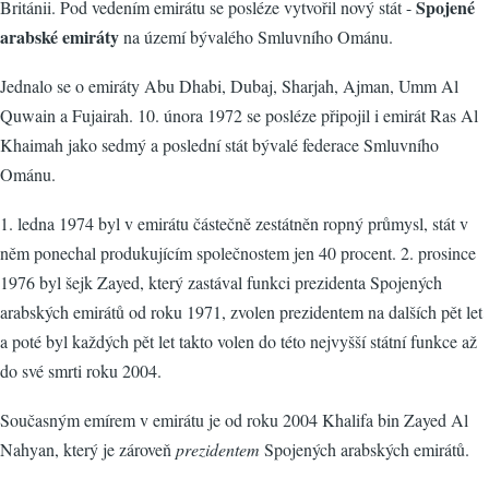
Spojené
Británii. Pod vedením emirátu se posléze vytvořil nový stát -
arabské emiráty
na území bývalého Smluvního Ománu.
Jednalo se o emiráty Abu Dhabi, Dubaj, Sharjah, Ajman, Umm Al
Quwain a Fujairah. 10. února 1972 se posléze připojil i emirát Ras Al
Khaimah jako sedmý a poslední stát bývalé federace Smluvního
Ománu.
1. ledna 1974 byl v emirátu částečně zestátněn ropný průmysl, stát v
něm ponechal produkujícím společnostem jen 40 procent. 2. prosince
1976 byl šejk Zayed, který zastával funkci prezidenta Spojených
arabských emirátů od roku 1971, zvolen prezidentem na dalších pět let
a poté byl každých pět let takto volen do této nejvyšší státní funkce až
do své smrti roku 2004.
Současným emírem v emirátu je od roku 2004 Khalifa bin Zayed Al
Nahyan, který je zároveň
prezidentem
Spojených arabských emirátů.