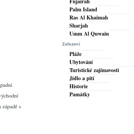
Fujairah
Palm Island
Ras Al Khaimah
Sharjah
Umm Al Quwain
Zařazení
Pláže
Ubytování
Turistické zajímavosti
Jídlo a pití
ápadní
Historie
Památky
 východní
a západě s