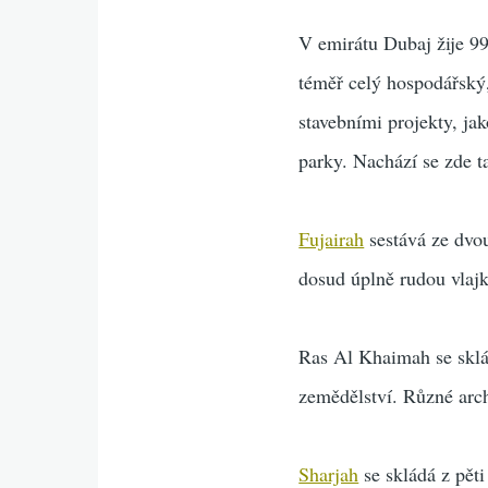
V emirátu Dubaj žije 9
téměř celý hospodářský,
stavebními projekty, ja
parky. Nachází se zde ta
Fujairah
sestává ze dvou
dosud úplně rudou vlajk
Ras Al Khaimah se sklá
zemědělství. Různé arch
Sharjah
se skládá z pěti