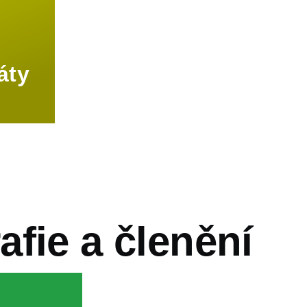
áty
vá
fie a členění