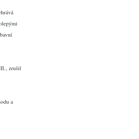
ehrává
kolepými
ábavní
I., zrušil
hodu a