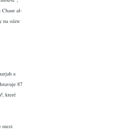
 Chaur al-
y na oázu
harjah a
dstavuje 87
, které
e mezi