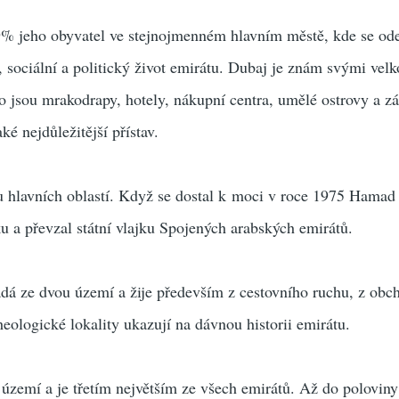
9% jeho obyvatel ve stejnojmenném hlavním městě, kde se od
 sociální a politický život emirátu. Dubaj je znám svými vel
ko jsou mrakodrapy, hotely, nákupní centra, umělé ostrovy a z
ké nejdůležitější přístav.
 hlavních oblastí. Když se dostal k moci v roce 1975 Hamad I
u a převzal státní vlajku Spojených arabských emirátů.
dá ze dvou území a žije především z cestovního ruchu, z obc
eologické lokality ukazují na dávnou historii emirátu.
 území a je třetím největším ze všech emirátů. Až do poloviny