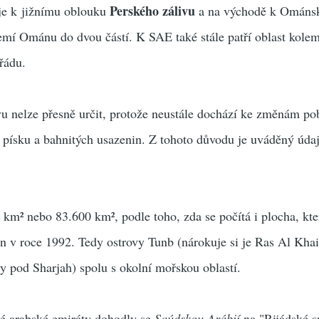
Perského zálivu
je k jižnímu oblouku
a na východě k Omán
zemí Ománu do dvou částí. K SAE také stále patří oblast kol
řádu.
u nelze přesně určit, protože neustále dochází ke změnám pob
 písku a bahnitých usazenin. Z tohoto důvodu je uváděný údaj
0 km² nebo 83.600 km², podle toho, zda se počítá i plocha, kt
án v roce 1992. Tedy ostrovy Tunb (nárokuje si je Ras Al Kha
y pod Sharjah) spolu s okolní mořskou oblastí.
é arabské emiráty dohodly se
Saúdskou Arábií
na "Rijádské s