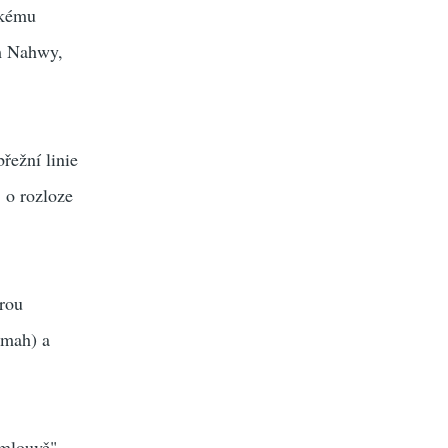
skému
em Nahwy,
řežní linie
 o rozloze
erou
imah) a
mlouvě",