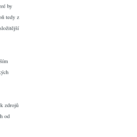
eré by
oň tedy z
ložitější
tším
kých
ek zdrojů
ch od