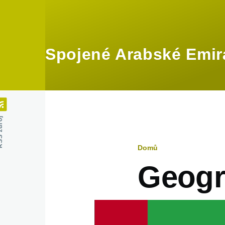
Přejít k hlavnímu obsahu
Spojené Arabské Emir
zdroj
Domů
Drobečko
Geogra
navigace