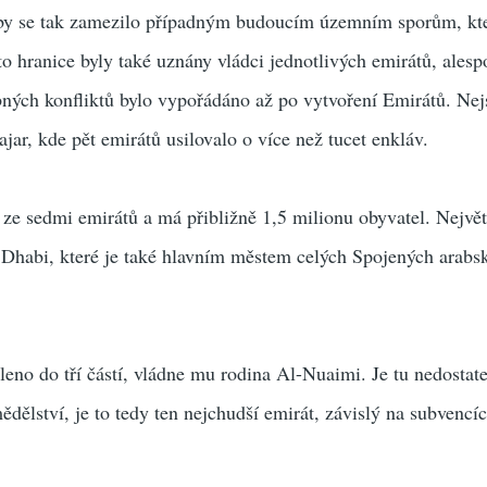
aby se tak zamezilo případným budoucím územním sporům, kt
o hranice byly také uznány vládci jednotlivých emirátů, alesp
obných konfliktů bylo vypořádáno až po vytvoření Emirátů. Nejs
jar, kde pět emirátů usilovalo o více než tucet enkláv.
ze sedmi emirátů a má přibližně 1,5 milionu obyvatel. Nejvě
Dhabi, které je také hlavním městem celých Spojených arabs
leno do tří částí, vládne mu rodina Al-Nuaimi. Je tu nedostat
ědělství, je to tedy ten nejchudší emirát, závislý na subvencí