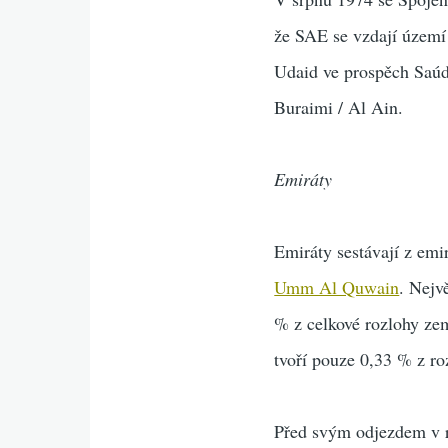
že SAE se vzdají území
Udaid ve prospěch Saúd
Buraimi / Al Ain.
Emiráty
Emiráty sestávají z emi
Umm Al Quwain
. Nejv
% z celkové rozlohy ze
tvoří pouze 0,33 % z ro
Před svým odjezdem v r