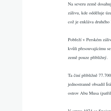
Na severu země dosahu
zálivu, kde odděluje ú
což je enkláva druhého 
Pobřeží v Perském záliv
kvůli přesouvajícímu se
země pouze přibližný.
Ta činí přibližně 77.70
jednostranně obsadil Ír
ostrov Abu Musa (patřil
V srpnu 1974 se Spojen