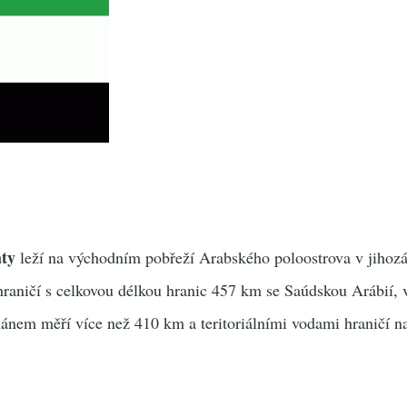
áty
leží na východním pobřeží Arabského poloostrova v jihoz
hraničí s celkovou délkou hranic 457 km se Saúdskou Arábií,
mánem měří více než 410 km a teritoriálními vodami hraničí n