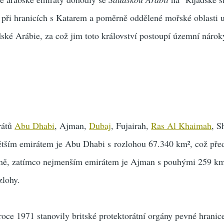
 při hranicích s Katarem a poměrně oddělené mořské oblasti u
ské Arábie, za což jim toto království postoupí územní nárok
rátů
Abu Dhabi
, Ajman,
Dubaj
, Fujairah,
Ras Al Khaimah
, S
ětším emirátem je Abu Dhabi s rozlohou 67.340 km², což pře
mě, zatímco nejmenším emirátem je Ajman s pouhými 259 km²
zlohy.
oce 1971 stanovily britské protektorátní orgány pevné hranic