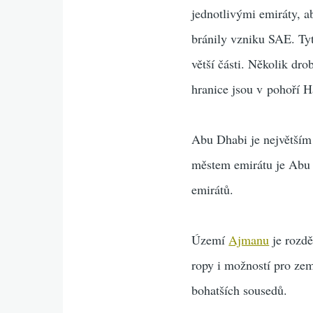
jednotlivými emiráty, 
bránily vzniku SAE. Tyt
větší části. Několik dr
hranice jsou v pohoří Ha
Abu Dhabi je největším 
městem emirátu je Abu 
emirátů.
Území
Ajmanu
je rozdě
ropy i možností pro zem
bohatších sousedů.