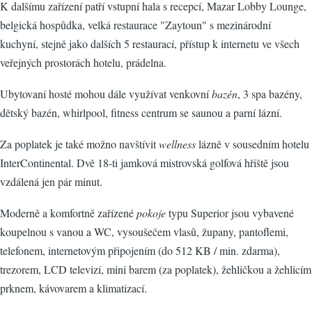
K dalšímu zařízení patří vstupní hala s recepcí, Mazar Lobby Lounge,
belgická hospůdka, velká restaurace "Zaytoun" s mezinárodní
kuchyní, stejně jako dalších 5 restaurací, přístup k internetu ve všech
veřejných prostorách hotelu, prádelna.
Ubytovaní hosté mohou dále využívat venkovní
bazén
, 3 spa bazény,
dětský bazén, whirlpool, fitness centrum se saunou a parní lázní.
Za poplatek je také možno navštívit
wellness
lázně v sousedním hotelu
InterContinental. Dvě 18-ti jamková mistrovská golfová hřiště jsou
vzdálená jen pár minut.
Moderně a komfortně zařízené
pokoje
typu Superior jsou vybavené
koupelnou s vanou a WC, vysoušečem vlasů, župany, pantoflemi,
telefonem, internetovým připojením (do 512 KB / min. zdarma),
trezorem, LCD televizí, mini barem (za poplatek), žehličkou a žehlicím
prknem, kávovarem a klimatizací.