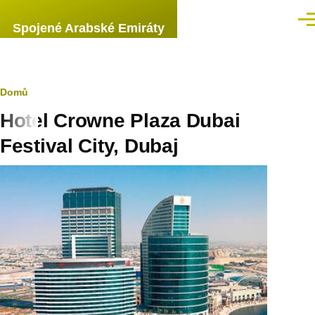
Přejít k hlavnímu obsahu
Men
Spojené Arabské Emiráty
Drobečková
Domů
Hotel Crowne Plaza Dubai
navigace
Festival City, Dubaj