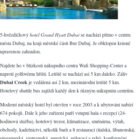
5-hvězdičkový
hotel Grand Hyatt Dubai
se nachází přímo v centru
města Dubaj, na kraji městské části Bur Dubaj. Je obklopen krásně
upravenou zahradou.
Najdete ho v blízkosti nákupního centra Wafi Shopping-Center a
naproti golfovému hřišti. Letiště se nachází asi 5 km daleko. Záliv
Dubai Creek
je vzdálená asi 2 km, mezinárodní letiště 5 km.
Hotelový shuttle bus zajíždí každý den k různým nákupním centrům.
Moderní městský hotel byl otevřen v roce 2003 a k ubytování nabízí
674 pokojů. Dále k jeho zařízení patří vstupní hala s recepcí (24-
hodinová služba), hotelový trezor, klimatizace, směnárna, výtah,
obchody, kadeřnictví, několik barů a 8 restaurací (italská, libanonská,
singapurská, vietnamská, americká, grilovací a rybí), konferenční