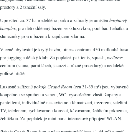
prostory a 2 taneční sály.
Uprostřed ca. 37 ha rozlehlého parku a zahrady je umístěn
bazénový
komplex
, pro děti oddělený bazén se skluzavkou, pool bar. Lehátka a
slunečníky jsou u bazénu k zapůjčení zdarma.
V ceně ubytování je krytý bazén, fitness centrum, 450 m dlouhá trasa
pro jogging a dětský klub. Za poplatek pak tenis, squash,
wellness
centrum (sauna, parní lázeň, jacuzzi a různé procedury) a nedaleké
golfové hřiště.
Luxusně zařízené
pokoje Grand Room
(cca 31-35 m²) jsou vybavené
koupelnou se sprchou a vanou, WC, vysoušečem vlasů, župany a
pantoflemi, individuálně nastavitelnou klimatizací, trezorem, satelitní
TV, telefonem, rychlovarnou konvicí, kávovarem, žehlicím prknem a,
žehličkou. Za poplatek je mini bar a internetové připojení WLAN.
Pokoje Creek Room
jsou o něco prostornější (cca 41-45 m²) a mají