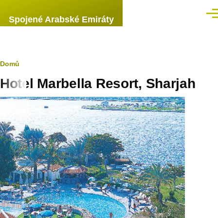
Přejít k hlavnímu obsahu
Men
Spojené Arabské Emiráty
Drobečková
Domů
Hotel Marbella Resort, Sharjah
navigace