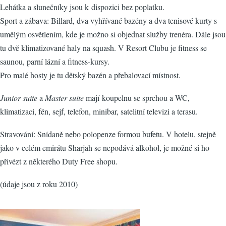
Lehátka a slunečníky jsou k dispozici bez poplatku.
Sport a zábava: Billard, dva vyhřívané bazény a dva tenisové kurty s
umělým osvětlením, kde je možno si objednat služby trenéra. Dále jsou
tu dvě klimatizované haly na squash. V Resort Clubu je fitness se
saunou, parní lázní a fitness-kursy.
Pro malé hosty je tu dětský bazén a přebalovací místnost.
Junior suite
a
Master suite
mají koupelnu se sprchou a WC,
klimatizaci, fén, sejf, telefon, minibar, satelitní televizi a terasu.
Stravování: Snídaně nebo polopenze formou bufetu. V hotelu, stejně
jako v celém emirátu Sharjah se nepodává alkohol, je možné si ho
přivézt z některého Duty Free shopu.
(údaje jsou z roku 2010)