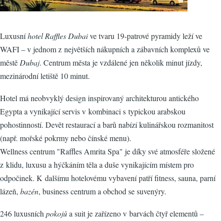
Luxusní
hotel Raffles Dubai
ve tvaru 19-patrové pyramidy leží ve
WAFI – v jednom z největších nákupních a zábavních komplexů ve
městě
Dubaj
. Centrum města je vzdálené jen několik minut jízdy,
mezinárodní letiště 10 minut.
Hotel má neobvyklý design inspirovaný architekturou antického
Egypta a vynikající servis v kombinaci s typickou arabskou
pohostinností. Devět restaurací a barů nabízí kulinářskou rozmanitost
(např. mořské pokrmy nebo čínské menu).
Wellness centrum "Raffles Amrita Spa" je díky své atmosféře složené
z klidu, luxusu a hýčkáním těla a duše vynikajícím místem pro
odpočinek. K dalšímu hotelovému vybavení patří fitness, sauna, parní
lázeň,
bazén
, business centrum a obchod se suvenýry.
246 luxusních
pokojů
a suit je zařízeno v barvách čtyř elementů –