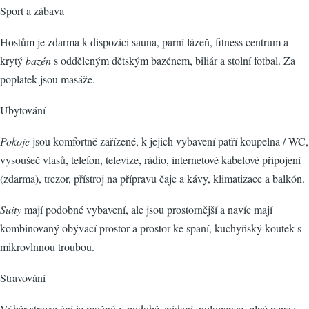
Sport a zábava
Hostům je zdarma k dispozici sauna, parní lázeň, fitness centrum a
krytý
bazén
s odděleným dětským bazénem, biliár a stolní fotbal. Za
poplatek jsou masáže.
Ubytování
Pokoje
jsou komfortně zařízené, k jejich vybavení patří koupelna / WC,
vysoušeč vlasů, telefon, televize, rádio, internetové kabelové připojení
(zdarma), trezor, přístroj na přípravu čaje a kávy, klimatizace a balkón.
Suity
mají podobné vybavení, ale jsou prostornější a navíc mají
kombinovaný obývací prostor a prostor ke spaní, kuchyňský koutek s
mikrovlnnou troubou.
Stravování
Výběr stravování je možný v podobě snídaní, polopenze, plné penze