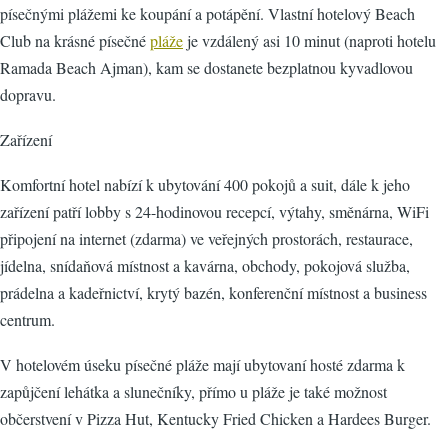
písečnými plážemi ke koupání a potápění. Vlastní hotelový Beach
Club na krásné písečné
pláže
je vzdálený asi 10 minut (naproti hotelu
Ramada Beach Ajman), kam se dostanete bezplatnou kyvadlovou
dopravu.
Zařízení
Komfortní hotel nabízí k ubytování 400 pokojů a suit, dále k jeho
zařízení patří lobby s 24-hodinovou recepcí, výtahy, směnárna, WiFi
připojení na internet (zdarma) ve veřejných prostorách, restaurace,
jídelna, snídaňová místnost a kavárna, obchody, pokojová služba,
prádelna a kadeřnictví, krytý bazén, konferenční místnost a business
centrum.
V hotelovém úseku písečné pláže mají ubytovaní hosté zdarma k
zapůjčení lehátka a slunečníky, přímo u pláže je také možnost
občerstvení v Pizza Hut, Kentucky Fried Chicken a Hardees Burger.