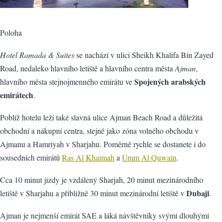
Poloha
Hotel Ramada & Suites
se nachází v ulici Sheikh Khalifa Bin Zayed
Road, nedaleko hlavního letiště a hlavního centra města
Ajman
,
Spojených arabských
hlavního města stejnojmenného emirátu ve
emirátech
.
Poblíž hotelu leží také slavná ulice Ajman Beach Road a důležitá
obchodní a nákupní centra, stejně jako zóna volného obchodu v
Ajmanu a Hamriyah v Sharjahu. Poměrně rychle se dostanete i do
sousedních emirátů
Ras Al Khaimah
a
Umm Al Quwain
.
Cca 10 minut jízdy je vzdálený Sharjah, 20 minut mezinárodního
Dubaji
letiště v Sharjahu a přibližně 30 minut mezinárodní letiště v
.
Ajman je nejmenší emirát SAE a láká návštěvníky svými dlouhými