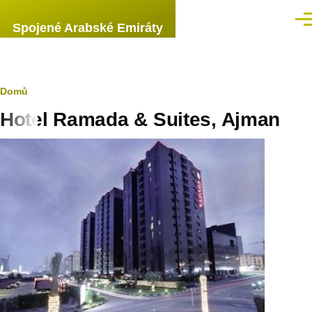
Přejít k hlavnímu obsahu
Men
Spojené Arabské Emiráty
Drobečková
Domů
Hotel Ramada & Suites, Ajman
navigace