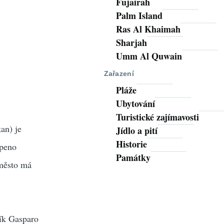
Fujairah
Palm Island
Ras Al Khaimah
Sharjah
Umm Al Quwain
Zařazení
Pláže
Ubytování
Turistické zajímavosti
an) je
Jídlo a pití
Historie
openo
Památky
 město má
ník Gasparo