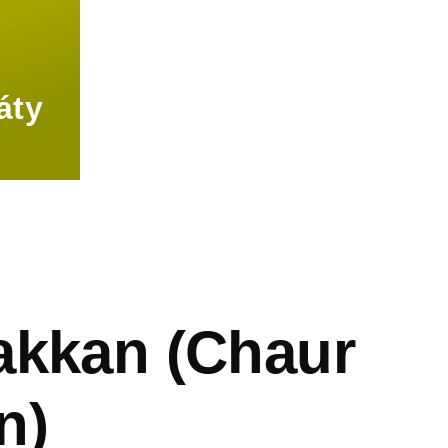
áty
vá
akkan (Chaur
n)