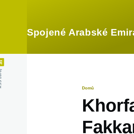
Přejít k hlavnímu obsahu
Spojené Arabské Emir
zdroj
Domů
Drobečko
Khorf
navigace
Fakka