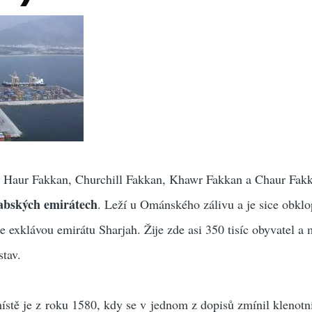
 Haur Fakkan, Churchill Fakkan, Khawr Fakkan a Chaur Fakk
abských emirátech
. Leží u Ománského zálivu a je sice obkl
 je exklávou emirátu Sharjah. Žije zde asi 350 tisíc obyvatel a
stav.
ístě je z roku 1580, kdy se v jednom z dopisů zmínil klenot