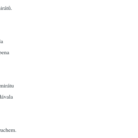
irátů.
da
pena
mirátu
dávala
 ruchem.