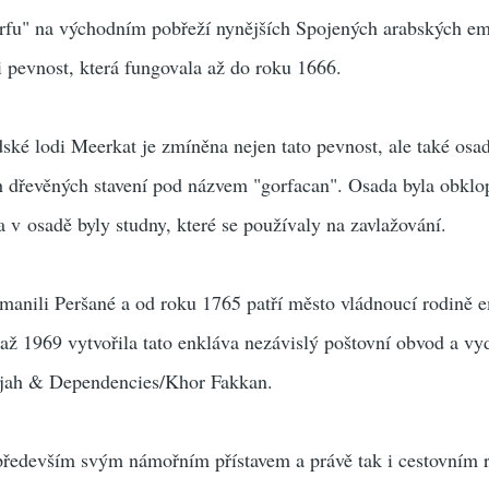
rfu" na východním pobřeží nynějších Spojených arabských em
li pevnost, která fungovala až do roku 1666.
ké lodi Meerkat je zmíněna nejen tato pevnost, ale také osa
ch dřevěných stavení pod názvem "gorfacan". Osada byla obklo
a v osadě byly studny, které se používaly na zavlažování.
manili Peršané a od roku 1765 patří město vládnoucí rodině e
 až 1969 vytvořila tato enkláva nezávislý poštovní obvod a vy
jah & Dependencies/Khor Fakkan.
 především svým námořním přístavem a právě tak i cestovním