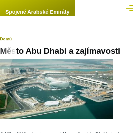
Přejít k hlavnímu obsahu
Men
Spojené Arabské Emiráty
Drobečková
Domů
Město Abu Dhabi a zajímavosti
navigace