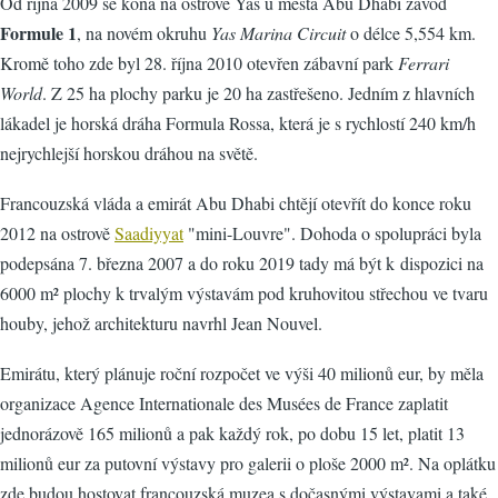
Od října 2009 se koná na ostrově Yas u města Abu Dhabi závod
Formule 1
, na novém okruhu
Yas Marina Circuit
o délce 5,554 km.
Kromě toho zde byl 28. října 2010 otevřen zábavní park
Ferrari
World
. Z 25 ha plochy parku je 20 ha zastřešeno. Jedním z hlavních
lákadel je horská dráha Formula Rossa, která je s rychlostí 240 km/h
nejrychlejší horskou dráhou na světě.
Francouzská vláda a emirát Abu Dhabi chtějí otevřít do konce roku
2012 na ostrově
Saadiyyat
"mini-Louvre". Dohoda o spolupráci byla
podepsána 7. března 2007 a do roku 2019 tady má být k dispozici na
6000 m² plochy k trvalým výstavám pod kruhovitou střechou ve tvaru
houby, jehož architekturu navrhl Jean Nouvel.
Emirátu, který plánuje roční rozpočet ve výši 40 milionů eur, by měla
organizace Agence Internationale des Musées de France zaplatit
jednorázově 165 milionů a pak každý rok, po dobu 15 let, platit 13
milionů eur za putovní výstavy pro galerii o ploše 2000 m². Na oplátku
zde budou hostovat francouzská muzea s dočasnými výstavami a také