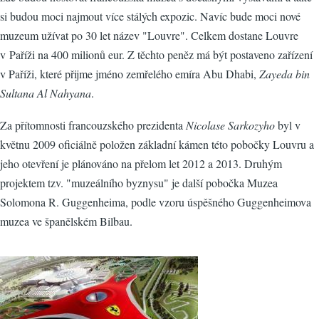
si budou moci najmout více stálých expozic. Navíc bude moci nové
muzeum užívat po 30 let název "Louvre". Celkem dostane Louvre
v Paříži na 400 milionů eur. Z těchto peněz má být postaveno zařízení
v Paříži, které přijme jméno zemřelého emíra Abu Dhabi,
Zayeda bin
Sultana Al Nahyana
.
Za přítomnosti francouzského prezidenta
Nicolase Sarkozyho
byl v
květnu 2009 oficiálně položen základní kámen této pobočky Louvru a
jeho otevření je plánováno na přelom let 2012 a 2013. Druhým
projektem tzv. "muzeálního byznysu" je další pobočka Muzea
Solomona R. Guggenheima, podle vzoru úspěšného Guggenheimova
muzea ve španělském Bilbau.