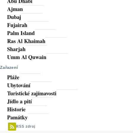
Abu Dhabi
Ajman
Dubaj
Fujairah
Palm Island
Ras Al Khaimah
Sharjah
Umm Al Quwain
Zařazení
Pláže
Ubytování
Turistické zajímavosti
Jídlo a pití
Historie
Památky
RSS zdroj