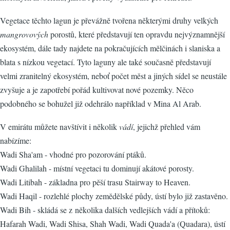
Vegetace těchto lagun je převážně tvořena některými druhy velkých
mangrovových
porostů, které představují ten opravdu nejvýznamnější
ekosystém, dále tady najdete na pokračujících mělčinách i slaniska a
blata s nízkou vegetací. Tyto laguny ale také současně představují
velmi zranitelný ekosystém, neboť počet měst a jiných sídel se neustále
zvyšuje a je zapotřebí pořád kultivovat nové pozemky. Něco
podobného se bohužel již odehrálo například v Mina Al Arab.
V emirátu můžete navštívit i několik
vádí
, jejichž přehled vám
nabízíme:
Wadi Sha'am - vhodné pro pozorování ptáků.
Wadi Ghalilah - místní vegetaci tu dominují akátové porosty.
Wadi Litibah - základna pro pěší trasu Stairway to Heaven.
Wadi Haqil - rozlehlé plochy zemědělské půdy, ústí bylo již zastavěno.
Wadi Bih - skládá se z několika dalších vedlejších vádí a přítoků:
Hafarah Wadi, Wadi Shisa, Shah Wadi, Wadi Quada'a (Quadara), ústí