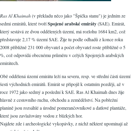
Ras Al Khaimah
(v překladu něco jako "Špička stanu") je jedním ze
Spojené arabské emiráty
sedmi emirátů, které tvoří
(SAE). Emirát,
který sestává ze dvou oddělených území, má rozlohu 1684 km2, což
představuje 2,17 % území SAE. Žije tu podle odhadů z konce roku
2008 přibližně 231 000 obyvatel a počet obyvatel roste přibližně o 5
%, což odpovídá obecnému průměru v celých Spojených arabských
emirátech.
Obě oddělená území emirátu leží na severu, resp. ve střední části území
šesti východních emirátů. Emirát se připojil k ostatním později, až v
roce 1972 jako sedmý a poslední k SAE. Ras Al Khaimah dnes žije
hlavně z cestovního ruchu, obchodu a zemědělství. Na pobřežní
planině jsou rozsáhlé a úrodné pomerančovníkové a datlové plantáže,
které jsou zavlažovány vodou z blízkých hor.
Najdete zde i archeologické vykopávky, z nichž některé upomínají až