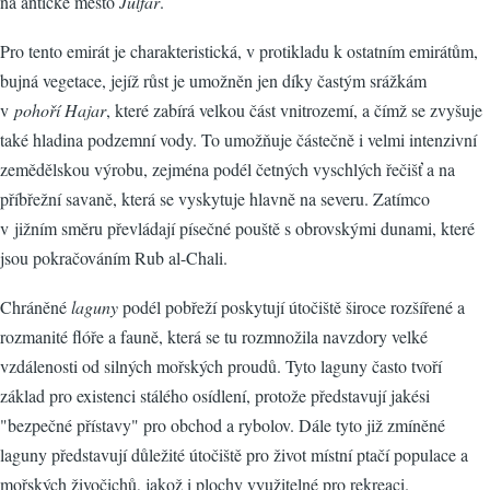
na antické město
Julfar
.
Pro tento emirát je charakteristická, v protikladu k ostatním emirátům,
bujná vegetace, jejíž růst je umožněn jen díky častým srážkám
v
pohoří Hajar
, které zabírá velkou část vnitrozemí, a čímž se zvyšuje
také hladina podzemní vody. To umožňuje částečně i velmi intenzivní
zemědělskou výrobu, zejména podél četných vyschlých řečišť a na
příbřežní savaně, která se vyskytuje hlavně na severu. Zatímco
v jižním směru převládají písečné pouště s obrovskými dunami, které
jsou pokračováním Rub al-Chali.
Chráněné
laguny
podél pobřeží poskytují útočiště široce rozšířené a
rozmanité flóře a fauně, která se tu rozmnožila navzdory velké
vzdálenosti od silných mořských proudů. Tyto laguny často tvoří
základ pro existenci stálého osídlení, protože představují jakési
"bezpečné přístavy" pro obchod a rybolov. Dále tyto již zmíněné
laguny představují důležité útočiště pro život místní ptačí populace a
mořských živočichů, jakož i plochy využitelné pro rekreaci.