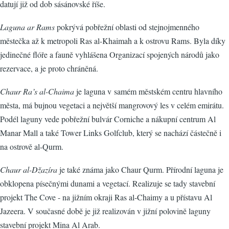
datují již od dob sásánovské říše.
Laguna ar Rams
pokrývá pobřežní oblasti od stejnojmenného
městečka až k metropoli Ras al-Khaimah a k ostrovu Rams. Byla díky
jedinečné flóře a fauně vyhlášena Organizací spojených národů jako
rezervace, a je proto chráněná.
Chaur Ra’s al-Chaima
je laguna v samém městském centru hlavního
města, má bujnou vegetaci a největší mangrovový les v celém emirátu.
Podél laguny vede pobřežní bulvár Corniche a nákupní centrum Al
Manar Mall a také Tower Links Golfclub, který se nachází částečně i
na ostrově al-Qurm.
Chaur al-Džazíra
je také známa jako Chaur Qurm. Přírodní laguna je
obklopena písečnými dunami a vegetací. Realizuje se tady stavební
projekt The Cove - na jižním okraji Ras al-Chaimy a u přístavu Al
Jazeera. V současné době je již realizován v jižní polovině laguny
stavební projekt Mina Al Arab.