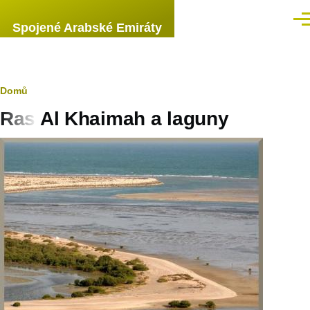
Přejít k hlavnímu obsahu
Men
Spojené Arabské Emiráty
Drobečková
Domů
Ras Al Khaimah a laguny
navigace