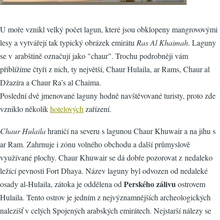
U moře vznikl velký počet lagun, které jsou obklopeny mangrovovými
lesy a vytvářejí tak typický obrázek emirátu
Ras Al Khaimah
. Laguny
se v arabštině označují jako "chaur". Trochu podrobněji vám
přiblížíme čtyři z nich, ty největší, Chaur Hulaila, ar Rams, Chaur al
Džazíra a Chaur Ra’s al Chaima.
Poslední dvě jmenované laguny hodně navštěvované turisty, proto zde
vzniklo několik
hotelových
zařízení.
Chaur Hulaila
hraničí na severu s lagunou Chaur Khuwair a na jihu s
ar Ram. Zahrnuje i zónu volného obchodu a další průmyslově
využívané plochy. Chaur Khuwair se dá dobře pozorovat z nedaleko
ležící pevnosti Fort Dhaya. Název laguny byl odvozen od nedaleké
Perského zálivu
osady al-Hulaila, zátoka je oddělena od
ostrovem
Hulaila. Tento ostrov je jedním z nejvýznamnějších archeologických
nalezišť v celých Spojených arabských emirátech. Nejstarší nálezy se