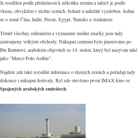
Je rozdělen podle příslušnosti k několika zemím a taktéž je podle
vkusu, obvyklém v těchto zemích, bohatě a náležitě vyzdoben. Jedná
se o země Čína, Indie, Persie, Egypt, Tunisko a Andalusie.
Téměř všechny zahraniční a významné módní značky jsou tady
zastoupeny velkými obchody. Nákupní centrum bylo jmenováno po
Ibn Battutovi, arabském objeviteli ze 14. století, který byl nazýván také
jako "Marco Polo Arábie".
Najdete zde také rozsáhlé informace o různých zemích a pořádají tady
dokonce i nákupní festivaly. Byl zde otevřeno první IMAX kino ve
Spojených arabských emirátech
.