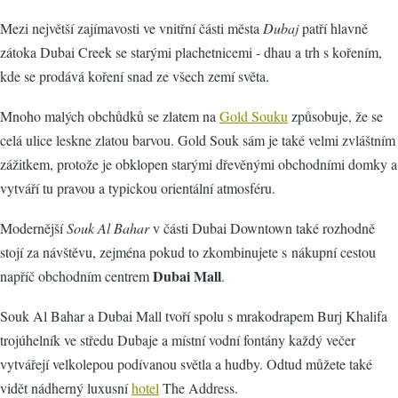
Mezi největší zajímavosti ve vnitřní části města
Dubaj
patří hlavně
zátoka Dubai Creek se starými plachetnicemi - dhau a trh s kořením,
kde se prodává koření snad ze všech zemí světa.
Mnoho malých obchůdků se zlatem na
Gold Souku
způsobuje, že se
celá ulice leskne zlatou barvou. Gold Souk sám je také velmi zvláštním
zážitkem, protože je obklopen starými dřevěnými obchodními domky a
vytváří tu pravou a typickou orientální atmosféru.
Modernější
Souk Al Bahar
v části Dubai Downtown také rozhodně
stojí za návštěvu, zejména pokud to zkombinujete s nákupní cestou
Dubai Mall
napříč obchodním centrem
.
Souk Al Bahar a Dubai Mall tvoří spolu s mrakodrapem Burj Khalifa
trojúhelník ve středu Dubaje a místní vodní fontány každý večer
vytvářejí velkolepou podívanou světla a hudby. Odtud můžete také
vidět nádherný luxusní
hotel
The Address.