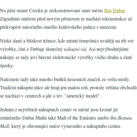
Na jižní straně Creeku je zrekonstruované staré město
Bur Dubai
.
Západním směrem před novým přístavem se nachází rekonstrukce až
překvapivě náročného starého královského paláce s muzeem.
Nízké daně a blízkost tržnice, kde místní řemeslníci uvádějí na trh své
výrobky, činí z Dubaje skutečný
nákupní ráj
. Asi nejvýhodnějšími
nákupy se tady jeví hlavně elektronické výrobky všeho druhu a zlaté
šperky.
Naleznete tady také mnoho butiků luxusních značek ze světa módy.
Tradiční nákupní ulice ale hrají jen malou roli, protože většina obchodů
se nachází v centrech a jde o tzv. "americký model".
Jedním z největších nákupních center ve městě jsou kromě již
zmíněného Dubai Mallu také Mall of the Emirates anebo
Ibn Battuta
Mall
, který je ohromující směsí výstavního a nákupního centra.