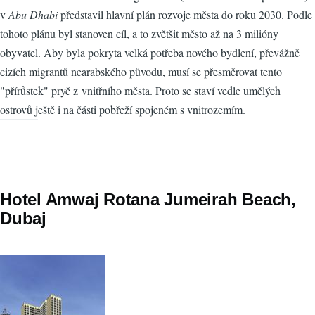
v
Abu Dhabi
představil hlavní plán rozvoje města do roku 2030. Podle
tohoto plánu byl stanoven cíl, a to zvětšit město až na 3 milióny
obyvatel. Aby byla pokryta velká potřeba nového bydlení, převážně
cizích migrantů nearabského původu, musí se přesměrovat tento
"přírůstek" pryč z vnitřního města. Proto se staví vedle umělých
ostrovů ještě i na části pobřeží spojeném s vnitrozemím.
Hotel Amwaj Rotana Jumeirah Beach,
Dubaj