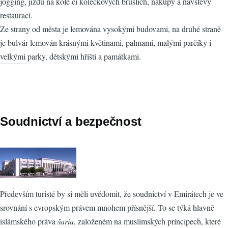
jogging, jízdu na kole či kolečkových bruslích, nákupy a návštěvy
restaurací.
Ze strany od města je lemována vysokými budovami, na druhé straně
je bulvár lemován krásnými květinami, palmami, malými parčíky i
velkými parky, dětskými hřišti a památkami.
Soudnictví a bezpečnost
Především turisté by si měli uvědomit, že soudnictví v Emirátech je ve
srovnání s evropským právem mnohem přísnější. To se týká hlavně
islámského práva
šaría
, založeném na muslimských principech, které