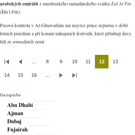
arabských emirátů
z muslimského ramadánského svátku
Eid Al Fitr
(Īdu l-Fitr).
Pasová kontrola v Al-Ghuwaifatu má nejvíce práce zejména v době
letních prázdnin a při konání nákupních festivalů, které přitahují davy
lidí ze sousedních zemí.
…
8
9
10
11
12
13
Pagination
First
Předchozí
Stránka
Stránka
Stránka
Stránka
Stránka
Stránka
page
stránka
14
15
16
…
Stránka
Stránka
Stránka
Následující
Poslední
stránka
stránka
Geografie
Abu Dhabi
Ajman
Dubaj
Fujairah