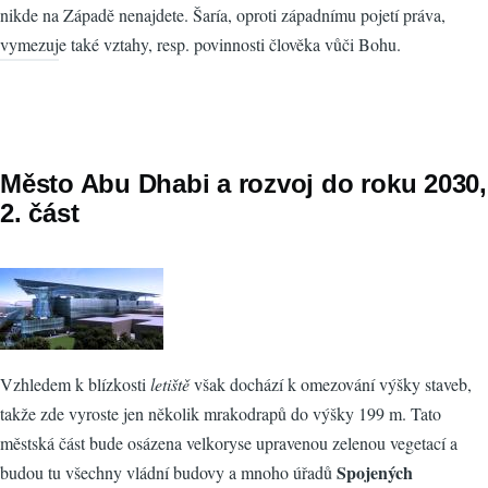
nikde na Západě nenajdete. Šaría, oproti západnímu pojetí práva,
vymezuje také vztahy, resp. povinnosti člověka vůči Bohu.
Město Abu Dhabi a rozvoj do roku 2030,
2. část
Vzhledem k blízkosti
letiště
však dochází k omezování výšky staveb,
takže zde vyroste jen několik mrakodrapů do výšky 199 m. Tato
městská část bude osázena velkoryse upravenou zelenou vegetací a
Spojených
budou tu všechny vládní budovy a mnoho úřadů