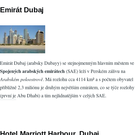
Emirát Dubaj
Emirát Dubaj (arabsky Dubayy) se stejnojmenným hlavním městem ve
Spojených arabských emirátech
(SAE) leží v Perském zálivu na
Arabském poloostrově
. Má rozlohu cca 4114 km² a s počtem obyvatel
přibližně 2,3 miliónu je druhým největším emirátem, co se týče rozlohy
(první je Abu Dhabi) a tím nejlidnatějším v celých SAE.
Hotel Marriott Harbour, Dubaj