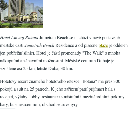
Hotel Amwaj Rotana
Jumeirah Beach se nachází v nově postavené
městské části
Jumeirah Beach
Residence a od písečné
pláže
je oddělen
jen pobřežní silnicí. Hotel je částí promenády "The Walk" s mnoha
nákupními a zábavními možnostmi. Městské centrum Dubaje je
vzdálené asi 25 km, letiště Dubaj 30 km.
Hotelový resort známého hotelového řetězce "Rotana" má přes 300
pokojů a suit na 25 patrech. K jeho zařízení patří přijímací hala s
recepcí, výtahy, lobby, restaurace s místními i mezinárodními pokrmy,
bary, businesscentrum, obchod se suvenýry.