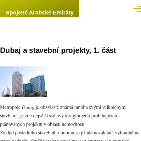
Přejít k hlavnímu obsahu
Men
Spojené Arabské Emiráty
Dubaj a stavební projekty, 1. část
Metropole
Dubaj
je obzvláště známá mnoha svými velkolepými
stavbami, je zde největší světový konglomerát probíhajících a
plánovaných projektů v oblasti nemovitostí.
Základ posledního stavebního boomu se již ale nezakládá výhradně na
státní podpoře, téměř všechny projekty jsou hrazeny soukromými