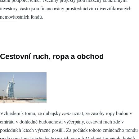
investory, často jsou financovány prostřednictvím diverzifikovaných
nemovitostních fondů.
Cestovní ruch, ropa a obchod
Vzhledem k tomu, že dubajský
emír
uznal, že zásoby ropy budou v
emirátu v dohledné budoucnosti vyčerpány, cestovní ruch zde v
posledních letech výrazně posílil. Za počátek tohoto zmíněného trendu
se dá považovat výstavba luxusních resortů Madinat Jumeirah, hotelů