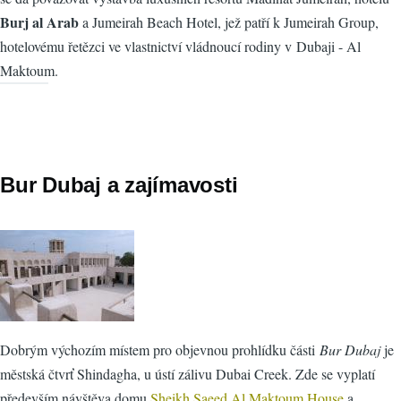
Burj al Arab
a Jumeirah Beach Hotel, jež patří k Jumeirah Group,
hotelovému řetězci ve vlastnictví vládnoucí rodiny v Dubaji - Al
Maktoum.
Bur Dubaj a zajímavosti
Dobrým výchozím místem pro objevnou prohlídku části
Bur Dubaj
je
městská čtvrť Shindagha, u ústí zálivu Dubai Creek. Zde se vyplatí
především návštěva domu
Sheikh Saeed Al Maktoum House
a