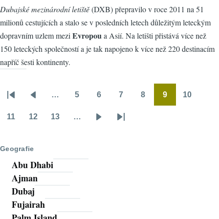
Dubajské mezinárodní letiště
(DXB) přepravilo v roce 2011 na 51
milionů cestujících a stalo se v posledních letech důležitým leteckým
Evropou
dopravním uzlem mezi
a Asií. Na letišti přistává více než
150 leteckých společností a je tak napojeno k více než 220 destinacím
napříč šesti kontinenty.
…
5
6
7
8
9
10
Pagination
First
Předchozí
Stránka
Stránka
Stránka
Stránka
Stránka
Stránka
page
stránka
11
12
13
…
Stránka
Stránka
Stránka
Následující
Poslední
stránka
stránka
Geografie
Abu Dhabi
Ajman
Dubaj
Fujairah
Palm Island