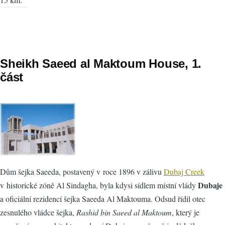
Sheikh Saeed al Maktoum House, 1.
část
Dům šejka Saeeda, postavený v roce 1896 v zálivu
Dubaj Creek
Dubaje
v historické zóně Al Sindagha, byla kdysi sídlem místní vlády
a oficiální rezidencí šejka Saeeda Al Maktouma. Odsud řídil otec
zesnulého vládce šejka,
Rashid bin Saeed al Maktoum
, který je