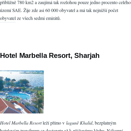
přibližně 780 km2 a zaujímá tak rozlohou pouze jedno procento celého
území SAE. Žije zde asi 60 000 obyvatel a má tak nejnižší počet
obyvatel ze všech sedmi emirátů.
Hotel Marbella Resort, Sharjah
Hotel Marbella Resort
leží přímo v
laguně Khalid
, bezplatným
hotelovým transferem se dostanete až k plážovému klubu. Nákupní