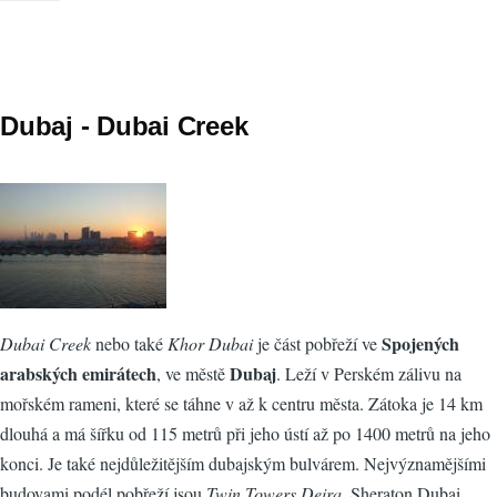
Dubaj - Dubai Creek
Spojených
Dubai Creek
nebo také
Khor Dubai
je část pobřeží ve
arabských emirátech
Dubaj
, ve městě
. Leží v Perském zálivu na
mořském rameni, které se táhne v až k centru města. Zátoka je 14 km
dlouhá a má šířku od 115 metrů při jeho ústí až po 1400 metrů na jeho
konci. Je také nejdůležitějším dubajským bulvárem. Nejvýznamějšími
budovami podél pobřeží jsou
Twin Towers Deira
, Sheraton Dubai