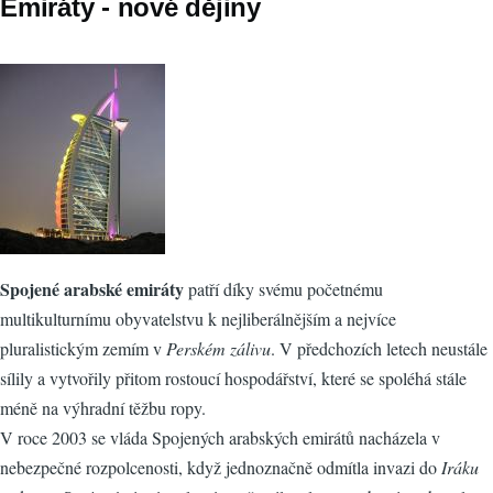
Emiráty - nové dějiny
Spojené arabské emiráty
patří díky svému početnému
multikulturnímu obyvatelstvu k nejliberálnějším a nejvíce
pluralistickým zemím v
Perském zálivu
. V předchozích letech neustále
sílily a vytvořily přitom rostoucí hospodářství, které se spoléhá stále
méně na výhradní těžbu ropy.
V roce 2003 se vláda Spojených arabských emirátů nacházela v
nebezpečné rozpolcenosti, když jednoznačně odmítla invazi do
Iráku