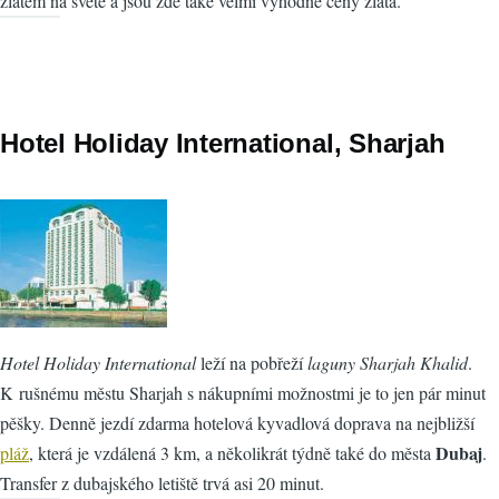
zlatem na světě a jsou zde také velmi výhodné ceny zlata.
Hotel Holiday International, Sharjah
Hotel Holiday International
leží na pobřeží
laguny Sharjah Khalid
.
K rušnému městu Sharjah s nákupními možnostmi je to jen pár minut
pěšky. Denně jezdí zdarma hotelová kyvadlová doprava na nejbližší
Dubaj
pláž
, která je vzdálená 3 km, a několikrát týdně také do města
.
Transfer z dubajského letiště trvá asi 20 minut.