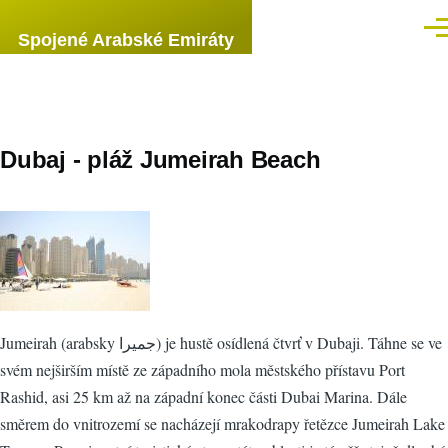
Přejít k hlavnímu obsahu
Men
Spojené Arabské Emiráty
Dubaj - pláž Jumeirah Beach
Jumeirah (arabsky جميرا) je hustě osídlená čtvrť v Dubaji. Táhne se ve
svém nejširším místě ze západního mola městského přístavu Port
Rashid, asi 25 km až na západní konec části Dubai Marina. Dále
směrem do vnitrozemí se nacházejí mrakodrapy řetězce Jumeirah Lake