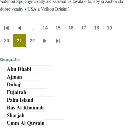
vedenou Spojenými státy ale zároveň usilovala o to, aby si zachovala
dobré vztahy s USA a Velkou Británií.
…
14
15
16
17
18
19
Pagination
First
Předchozí
Stránka
Stránka
Stránka
Stránka
Stránka
Stránka
page
stránka
20
21
22
Stránka
Stránka
Stránka
Následující
Poslední
stránka
stránka
Geografie
Abu Dhabi
Ajman
Dubaj
Fujairah
Palm Island
Ras Al Khaimah
Sharjah
Umm Al Quwain