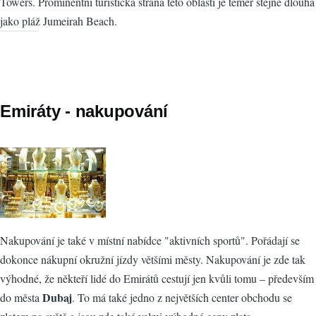
Towers. Prominentní turistická strana této oblasti je téměř stejně dlouhá
jako pláž Jumeirah Beach.
Emiráty - nakupování
Nakupování je také v místní nabídce "aktivních sportů". Pořádají se
dokonce nákupní okružní jízdy většími městy. Nakupování je zde tak
výhodné, že někteří lidé do Emirátů cestují jen kvůli tomu – především
Dubaj
do města
. To má také jedno z největších center obchodu se