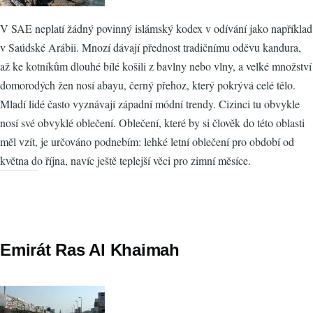
V SAE neplatí žádný povinný islámský kodex v odívání jako například
v Saúdské Arábii. Mnozí dávají přednost tradičnímu oděvu kandura,
až ke kotníkům dlouhé bílé košili z bavlny nebo vlny, a velké množství
domorodých žen nosí abayu, černý přehoz, který pokrývá celé tělo.
Mladí lidé často vyznávají západní módní trendy. Cizinci tu obvykle
nosí své obvyklé oblečení. Oblečení, které by si člověk do této oblasti
měl vzít, je určováno podnebím: lehké letní oblečení pro období od
května do října, navíc ještě teplejší věci pro zimní měsíce.
Emirát Ras Al Khaimah