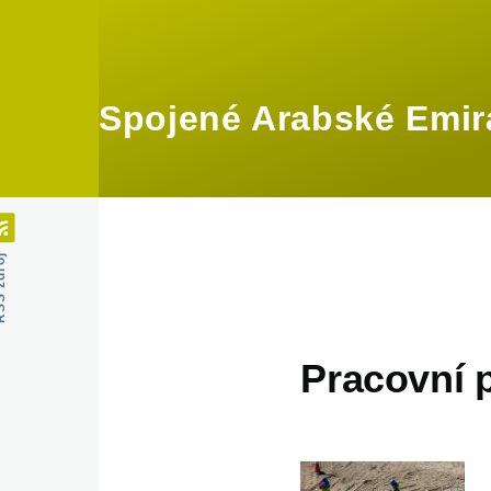
Přejít k hlavnímu obsahu
Spojené Arabské Emir
zdroj
Pracovní 