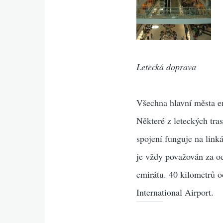
Letecká doprava
Všechna hlavní města e
Některé z leteckých tras
spojení funguje na link
je vždy považován za od
emirátu. 40 kilometrů od
International Airport.