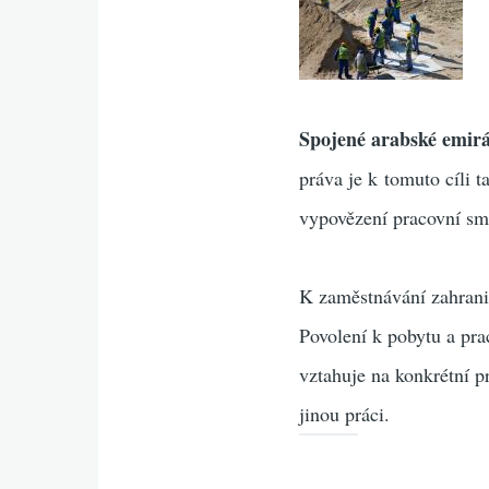
Spojené arabské emir
práva je k tomuto cíli 
vypovězení pracovní sm
K zaměstnávání zahranič
Povolení k pobytu a prac
vztahuje na konkrétní p
jinou práci.