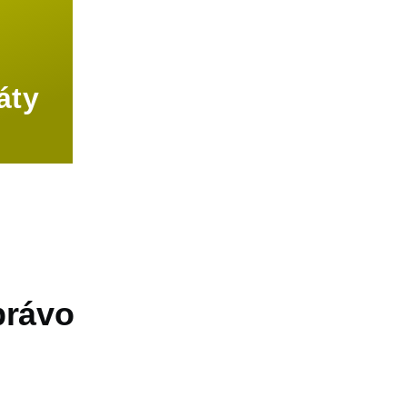
áty
právo