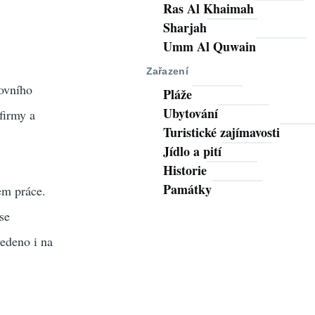
Ras Al Khaimah
Sharjah
Umm Al Quwain
Zařazení
covního
Pláže
Ubytování
firmy a
Turistické zajímavosti
Jídlo a pití
Historie
Památky
em práce.
se
vedeno i na