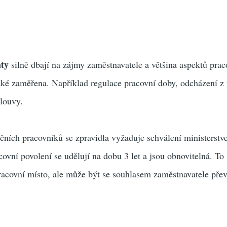
áty
silně dbají na zájmy zaměstnavatele a většina aspektů pra
také zaměřena. Například regulace pracovní doby, odcházení z 
louvy.
ních pracovníků se zpravidla vyžaduje schválení ministerstv
ovní povolení se udělují na dobu 3 let a jsou obnovitelná. To 
racovní místo, ale může být se souhlasem zaměstnavatele pře