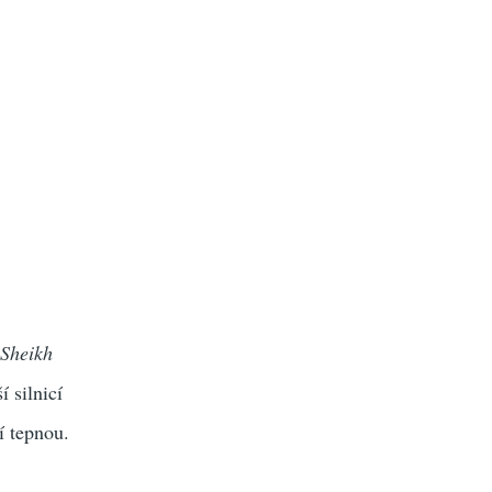
ě
Sheikh
í silnicí
í tepnou.