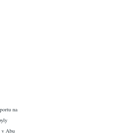
portu na
byly
a v Abu