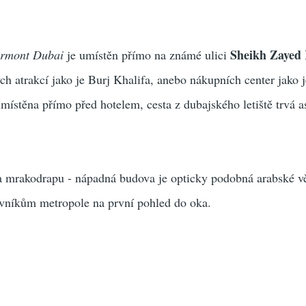
Sheikh Zayed
irmont Dubai
je umístěn přímo na známé ulici
ch atrakcí jako je Burj Khalifa, anebo nákupních center jako 
umístěna přímo před hotelem, cesta z dubajského letiště trvá a
ra mrakodrapu - nápadná budova je opticky podobná arabské vě
ěvníkům metropole na první pohled do oka.