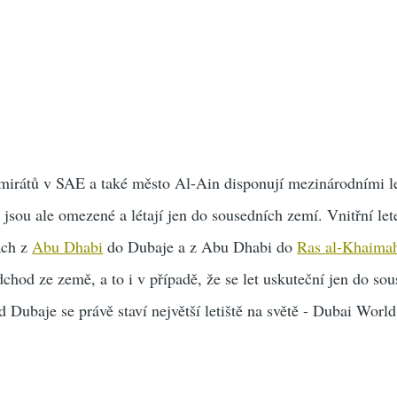
mirátů v SAE a také město Al-Ain disponují mezinárodními let
 jsou ale omezené a létají jen do sousedních zemí. Vnitřní le
ách z
Abu Dhabi
do Dubaje a z Abu Dhabi do
Ras al-Khaima
chod ze země, a to i v případě, že se let uskuteční jen do so
 Dubaje se právě staví největší letiště na světě - Dubai World