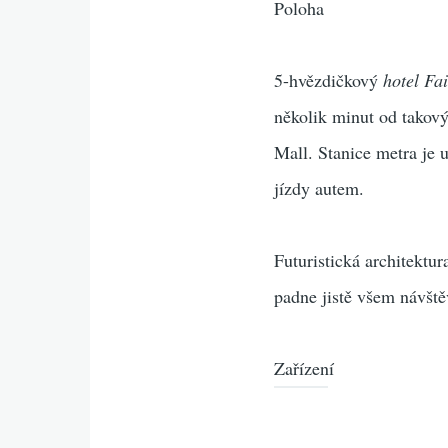
Poloha
5-hvězdičkový
hotel Fa
několik minut od takový
Mall. Stanice metra je 
jízdy autem.
Futuristická architektu
padne jistě všem návšt
Zařízení