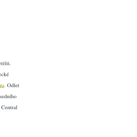
išti.
tecké
hu
. Odlet
usedního
 Central