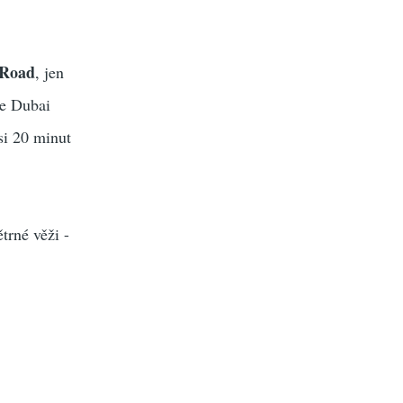
 Road
, jen
je Dubai
si 20 minut
trné věži -